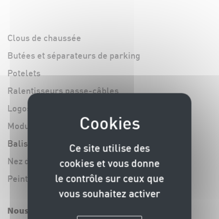
Clous de chaussée
Butées et séparateurs de parking
Potelets
Ralentisseurs passe-câbles
Logos acier (inox, laiton, acier corten)
Module anti-sitting
Balises souples
Ce site utilise des
Nez de marche granité
cookies et vous donne
le contrôle sur ceux que
Peintures et marquages au sol
vous souhaitez activer
Nous contacter