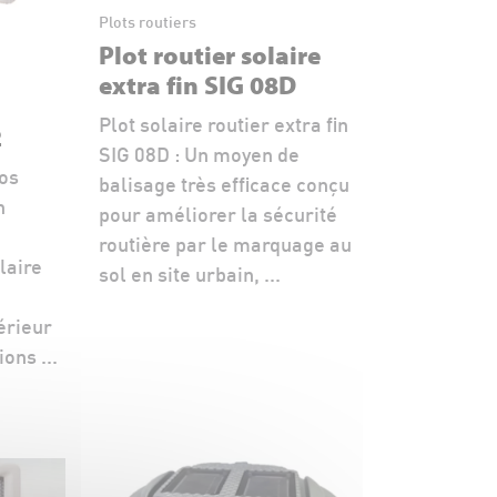
Plots routiers
Plot routier solaire
extra fin SIG 08D
Plot solaire routier extra fin
2
SIG 08D : Un moyen de
vos
balisage très efficace conçu
n
pour améliorer la sécurité
routière par le marquage au
laire
sol en site urbain, ...
e
érieur
ons ...