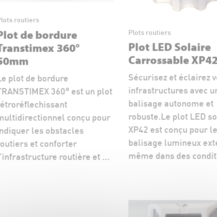
lots routiers
Plot de bordure
Plots routiers
Plot LED Solaire
Transtimex 360°
Carrossable XP4
50mm
Sécurisez et éclairez 
Le plot de bordure
infrastructures avec u
TRANSTIMEX 360° est un plot
balisage autonome et
rétroréflechissant
robuste.Le plot LED so
multidirectionnel conçu pour
XP42 est conçu pour l
indiquer les obstacles
balisage lumineux ext
routiers et conforter
même dans des conditi
l'infrastructure routière et ...