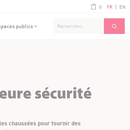
article / 0,00
|
0
FR
EN
Ok
paces publics
eure sécurité
t les chaussées pour fournir des