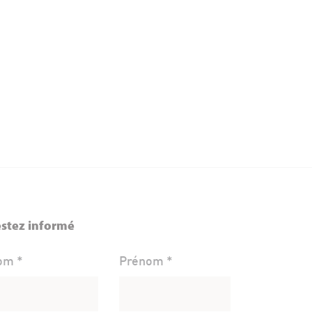
stez informé
om *
Prénom *