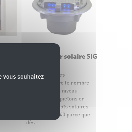
Plots routiers
re SIG
Plot routier solaire SIG
XP40
très
Toutes les villes
ue vous souhaitez
peuvent réduire le nombre
routière
d'accidents au niveau
l
des passages piétons en
es LED
utilisant les plots solaires
routier SIG XP40 parce que
dès ...