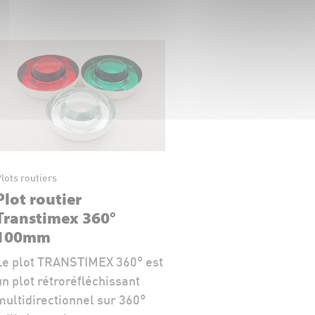
lots routiers
Plot routier
Transtimex 360°
100mm
Le plot TRANSTIMEX 360° est
un plot rétroréfléchissant
multidirectionnel sur 360°