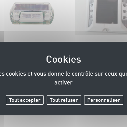
lots routiers
Plots routiers
Plot routier solaire SIG
Plot routier solai
11D
12D
Plot solaire routier SIG 11D :
Un moyen de balisage 
des cookies et vous donne le contrôle sur ceux q
Un moyen de balisage très
efficace conçu pour
activer
efficace conçu pour
améliorer la sécurité 
améliorer la sécurité routière
par le marquage au so
Tout accepter
Tout refuser
Personnaliser
par le marquage au sol
d’obstacles grâce à s
d’obstacles, alimenté ...
(3 ou 6).