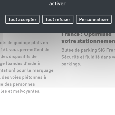
activer
Tout accepter
Tout refuser
Personnaliser
 de guidage inox
Butée de parking S
France : Optimisez
votre stationnemen
ails de guidage plats en
toute sécurité
316L vous permettent de
Butée de parking SIG Fran
 des dispositifs de
Sécurité et fluidité dans v
ge (bandes d’aide à
parkings.
entation) pour le marquage
l des voies piétonnes à
ge des personnes
les et malvoyantes.