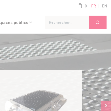
article / 0,00
|
0
FR
EN
Ok
paces publics