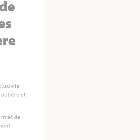
 de
es
ère
clusivité
routière et
ermet de
ment