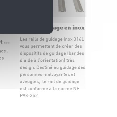
IG
Rail de guidage en inox
Les rails de guidage inox 316L
t en
vous permettent de créer des
ce :
dispositifs de guidage (bandes
os
d’aide à l’orientation) très
design. Destiné au guidage des
personnes malvoyantes et
aveugles, le rail de guidage
est conforme à la norme NF
P98-352.