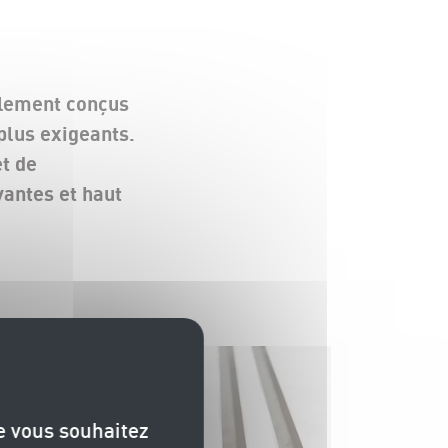
alement conçus
plus exigeants.
et de
vantes et haut
ue vous souhaitez