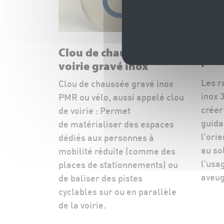
Rail
Clou de chaussée ou de
plat
voirie gravé inox
Les r
Clou de chaussée gravé inox
inox 
PMR ou vélo, aussi appelé clou
créer
de voirie : Permet
guida
de matérialiser des espaces
l’ori
dédiés aux personnes à
au so
mobilité réduite (comme des
l’usa
places de stationnements) ou
aveug
de baliser des pistes
cyclables sur ou en parallèle
de la voirie.