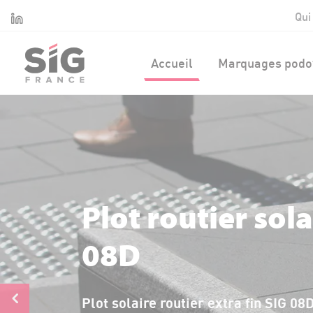
Panneau de gestion des cookies
Linkedin
Qui
Accueil
Marquages podot
Plot routier sola
08D
Plot solaire routier extra fin SIG 0